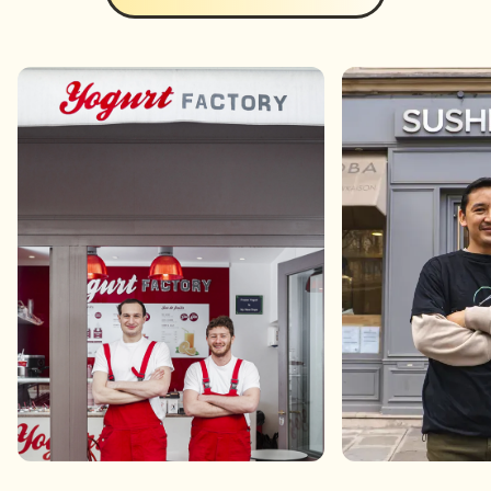
Ont récolté +700 avis en 6
Ont fait x8 su
mois
d’avis en 5 moi