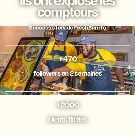
compteurs
Success story de FreshBurrito
+470
followers en 2 semaines
+2000
clients fidèles