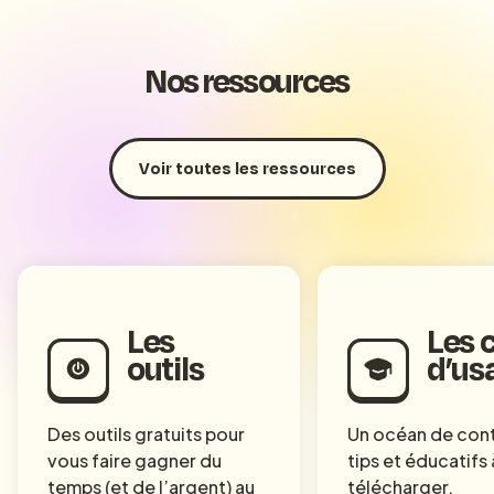
Nos ressources
Voir toutes les ressources
Les
Les 
outils
d’us
Des outils gratuits pour
Un océan de con
vous faire gagner du
tips et éducatifs 
temps (et de l’argent) au
télécharger.