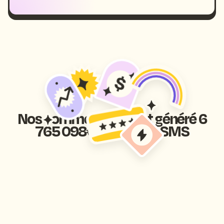
Nos commerçants ont généré 6
765 098€ grâce aux SMS