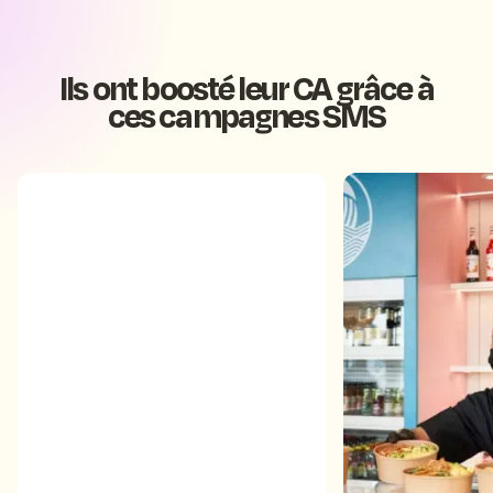
Ils ont boosté leur CA grâce à
ces campagnes SMS
Grâce a une campagne
Anthony génè
SMS envoyée à toute leur
4200€ de CA a
base clients, Enjoy Sushi ont
campagne S
généré 102 415€ de CA
additionnel dans leurs 8
restaurants.