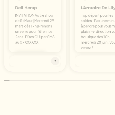
Deli Hemp
L'Armoire De Lil
INVITATION Votre shop
Top départ pour les
de St Maur [Mercredi 29
soldes ! Pas une min
mars dès 17h] Prenons
à perdre pour vous f
un verre pour fêter nos
plaisir -> direction v
2ans. Dîtes OUI par SMS
boutique dès 10h
au 07XXXXXX
mercredi 28 juin. Vo
venez ?
Lire le sms
Lire le sms