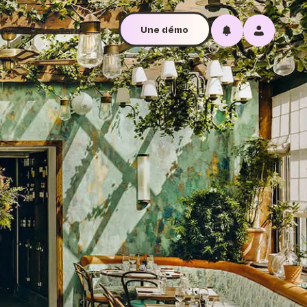
Une démo
urces
Tarifs
Blog
ue
s, sur toutes les
ers
L
ir
es likes
!
 récurrent grâce à
gnez
 “Au début,
r de ROI : Calculez votre
Acheter des avis Google en 2026 :
es et VIP
iliser Hey
ité avec Hey Pongo
faux avis, risques et alternatives
légales