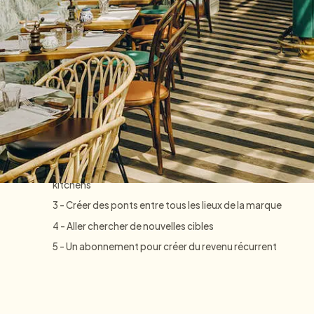
CRM
Sommaire
1 – Une expérience client adaptée à différents
restaurants
2 - Aucun angle mort de data client, même sur les dark
kitchens
3 - Créer des ponts entre tous les lieux de la marque
4 - Aller chercher de nouvelles cibles
5 - Un abonnement pour créer du revenu récurrent