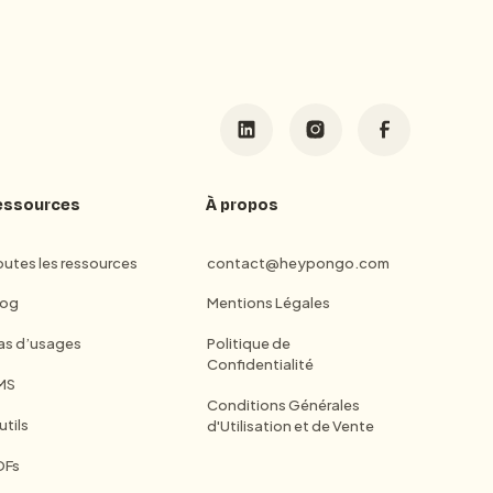
essources
À propos
utes les ressources
contact@heypongo.com
log
Mentions Légales
as d’usages
Politique de
Confidentialité
MS
Conditions Générales
tils
d'Utilisation et de Vente
DFs