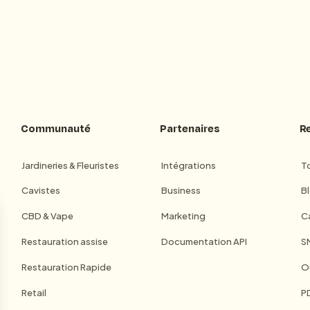
Communauté
Partenaires
R
Jardineries & Fleuristes
Intégrations
To
Cavistes
Business
B
CBD & Vape
Marketing
C
Restauration assise
Documentation API
S
Restauration Rapide
Ou
Retail
P