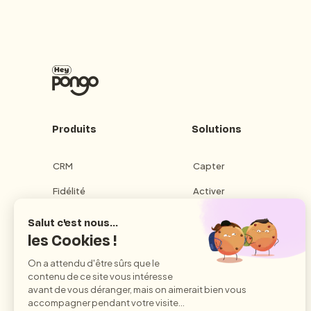
Produits
Solutions
CRM
Capter
Fidélité
Activer
Abonnement
Fidéliser
Messagerie
Obtenir une démo
Roue cadeaux