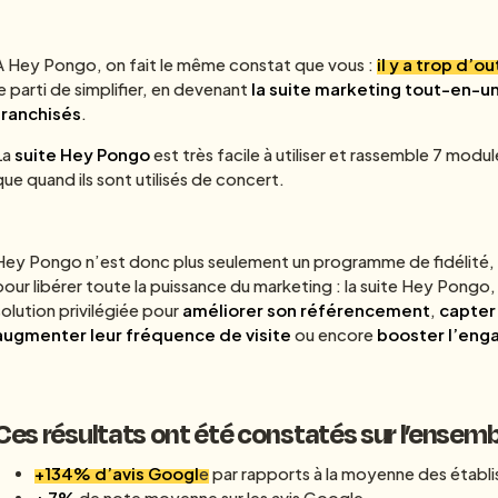
À Hey Pongo, on fait le même constat que vous :
il y a trop d’
le parti de simplifier, en devenant
la suite marketing tout-en-
franchisés
.
La
suite Hey Pongo
est très facile à utiliser et rassemble 7 modul
que quand ils sont utilisés de concert.
Hey Pongo n’est donc plus seulement un programme de fidélité, c
pour libérer toute la puissance du marketing : la suite Hey Pongo, a
solution privilégiée pour
améliorer son référencement
,
capter 
augmenter leur fréquence de visite
ou encore
booster l’en
Ces résultats ont été constatés sur l’ensembl
+134% d’avis Googl
e
par rapports à la moyenne des établ
+ 7%
de note moyenne sur les avis Google