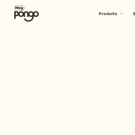
Produits
Réseaux de f
Programme de fidélité
Nos part
D’abord
Cavistes
Roue Cadeaux
Devenir 
Ensuite,
Restauration
Appels manqués
Enfin, s
Retail
encore p
Abonnement
SMS