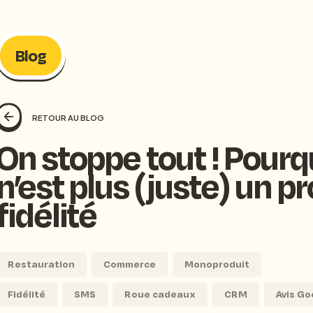
Accéder à toutes les ressources
Blog
RETOUR AU BLOG
On stoppe tout ! Pour
n’est plus (juste) un
fidélité
Restauration
Commerce
Monoproduit
Fidélité
SMS
Roue cadeaux
CRM
Avis Go