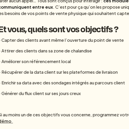
rater aucun appel… Tous sont conçus pour interagir :
ces modules
communiquent entre eux
. C’est pour ça qu’on les propose uni
les besoins de vos points de vente physique qui souhaitent capter,
Et vous, quels sont vos objectifs ?
- Capter des clients avant même l’ouverture du point de vente
- Attirer des clients dans sa zone de chalandise
- Améliorer son référencement local
- Récupérer de la data client sur les plateformes de livraison
- Enrichir sa data avec des sondages intégrés au parcours client
- Générer du flux client sur ses jours creux
Si au moins un de ces objectifs vous concerne, programmez vot
démo