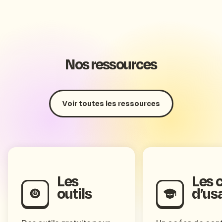
Nos ressources
Voir toutes les ressources
Les
Les 
outils
d’us