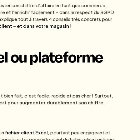
oster son chiffre d’affaire en tant que commerce,
e et l’enrichir facilement – dans le respect du RGPD
explique tout à travers 4 conseils très concrets pour
client – et dans votre magasin
!
cel ou plateforme
 bien fait, c’est facile, rapide et pas cher ! Surtout,
 fort pour augmenter durablement son chiffre
 un
fichier client Excel
, pourtant peu engageant et
s à opter pour un logiciel de fichier client en ligne,