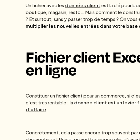
Un fichier avec les
données client
est la clé pour bo
boutique, magasin, resto… Mais comment le construir
? Et surtout, sans y passer trop de temps ? On vous 
multiplier les nouvelles entrées dans votre base 
Fichier client Ex
en ligne
Constituer un fichier client pour un commerce, si c’est
c’est très rentable : la
donnée client est un levier
d’affaire
.
Concrètement, cela passe encore trop souvent par
chronophage ! Perso, on voit beaucoup plus d’avantage