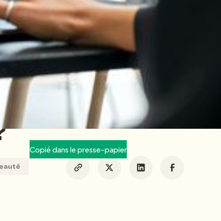
28/1/2021
EQUIPE HEY PONGO
er un fichier
?
Copié dans le presse-papier
eauté