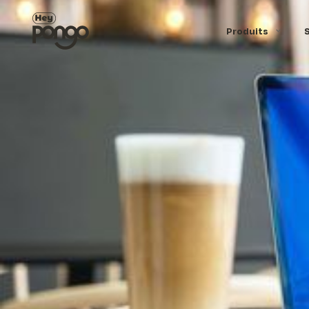
Produits
Réseaux de f
Programme de fidélité
Nos part
D’abord
Cavistes
Roue Cadeaux
Devenir 
Ensuite,
Restauration
Appels manqués
Enfin, s
Retail
encore p
Abonnement
SMS