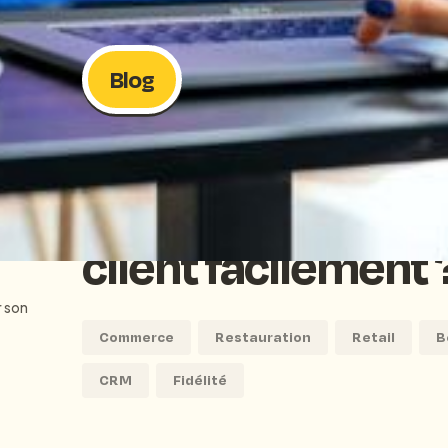
Accéder à toutes les ressources
Blog
RETOUR AU BLOG
Comment constitu
client facilement 
r son
Commerce
Restauration
Retail
B
CRM
Fidélité