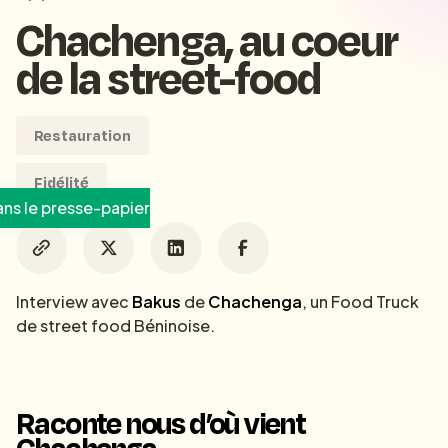
Chachenga, au coeur
de la street-food
Restauration
Fidélité
ns le presse-papier
Interview avec
Bakus
de
Chachenga
, un Food Truck
de street food Béninoise.
Raconte nous d’où vient
Chachenga