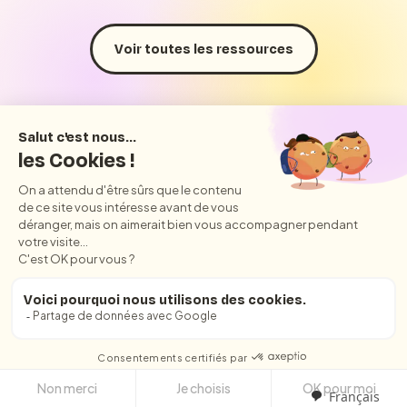
Voir toutes les ressources
Les
Les 
outils
d’us
Des outils gratuits pour
Un océan de con
vous faire gagner du
tips et éducatifs 
temps (et de l’argent) au
télécharger.
quotidien,
Français