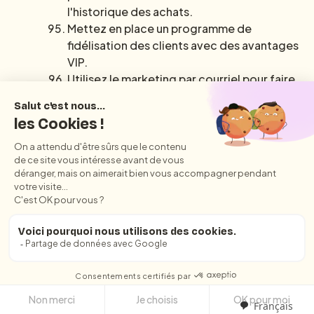
l'historique des achats.
Mettez en place un programme de
fidélisation des clients avec des avantages
VIP.
Utilisez le marketing par courriel pour faire
de la vente incitative ou de la vente croisée
de produits connexes.
Proposez des options de personnalisation
des produits.
Utilisez des publicités de retargeting sur les
sites web et les applications en fonction du
comportement des clients.
Optimisez le processus de paiement de
votre site web pour un achat en un seul clic.
Mettez en place une base de connaissances
pour le support client afin d'offrir des
options en libre-service.
Français