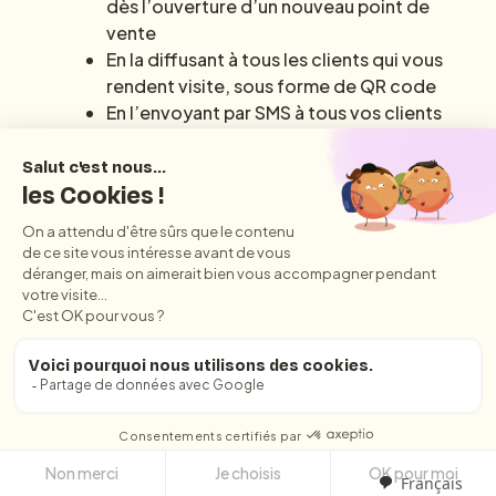
dès l’ouverture d’un nouveau point de
vente
En la diffusant à tous les clients qui vous
rendent visite, sous forme de QR code
En l’envoyant par SMS à tous vos clients
grâce à votre base client Hey Pongo
Prendre RDV avec mon conseiller marketing
Hey Pongo
Comment
voir
mes avis
Google
Pour voir ses avis Google, il faut avoir ouvert
votre fiche d’établissement sur Google My
Français