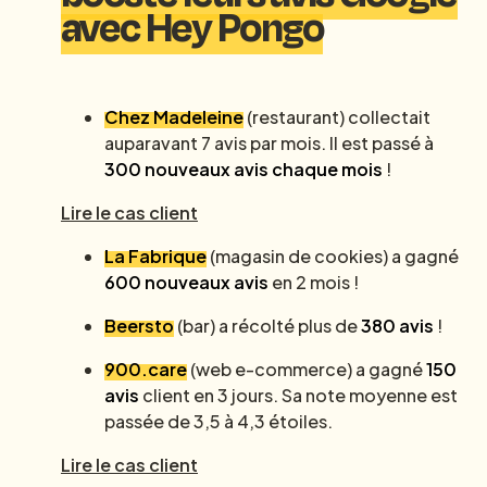
avec Hey Pongo
Chez Madeleine
(restaurant) collectait
auparavant 7 avis par mois. Il est passé à
300 nouveaux avis chaque mois
!
Lire le cas client
La Fabrique
(magasin de cookies) a gagné
600 nouveaux avis
en 2 mois !
Beersto
(bar) a récolté plus de
380 avis
!
900.care
(web e-commerce) a gagné
150
avis
client en 3 jours. Sa note moyenne est
passée de 3,5 à 4,3 étoiles.
Lire le cas client