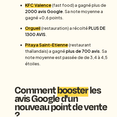
KFC Valence
(fast food) a gagné plus de
2000 avis Google
. Sa note moyenne a
gagné +0,6 points.
Orgueil
(restauration) a récolté
PLUS DE
1300 AVIS
.
Pitaya Saint-Etienne
(restaurant
thaïlandais) a gagné
plus de 700 avis
. Sa
note moyenne est passée de de 3,4 à 4,5
étoiles.
Comment
booster
les
avis Google d'un
nouveau point de vente
?